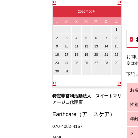
«
»
2026年08月
日
月
火
水
木
金
土
1
2
3
4
5
6
7
8
9
10
11
12
13
14
15
16
17
18
19
20
21
22
お問
※
は
23
24
25
26
27
28
29
30
31
下記
«
»
お
特定非営利活動法人 スイートマリ
アージュ代理店
性
Earthcare（アースケア）
年
070-4082-4157
メ
MAIL：