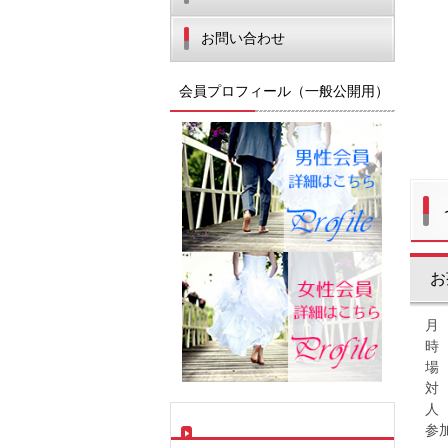
お問い合わせ
会員プロフィール（一般公開用）
お
月
時 
場
対
人
参加